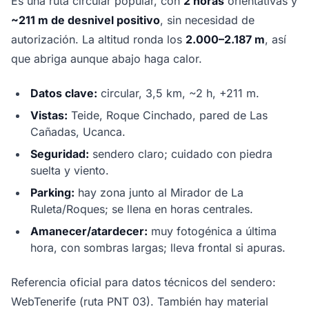
Es una ruta circular popular, con
2 horas
orientativas y
~211 m de desnivel positivo
, sin necesidad de
autorización. La altitud ronda los
2.000–2.187 m
, así
que abriga aunque abajo haga calor.
Datos clave:
circular, 3,5 km, ~2 h, +211 m.
Vistas:
Teide, Roque Cinchado, pared de Las
Cañadas, Ucanca.
Seguridad:
sendero claro; cuidado con piedra
suelta y viento.
Parking:
hay zona junto al Mirador de La
Ruleta/Roques; se llena en horas centrales.
Amanecer/atardecer:
muy fotogénica a última
hora, con sombras largas; lleva frontal si apuras.
Referencia oficial para datos técnicos del sendero:
WebTenerife (ruta PNT 03). También hay material