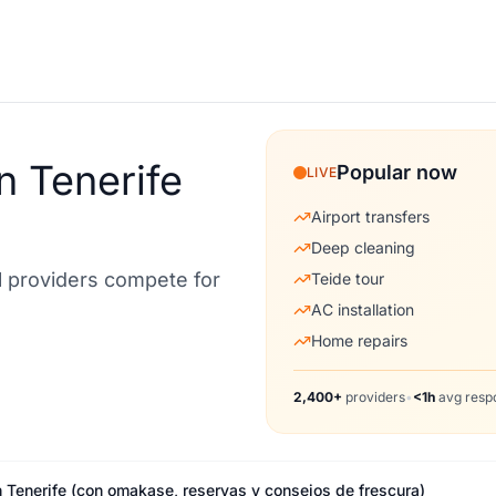
n Tenerife
Popular now
LIVE
Airport transfers
Deep cleaning
al providers compete for
Teide tour
AC installation
Home repairs
2,400+
providers
•
<1h
avg resp
 Tenerife (con omakase, reservas y consejos de frescura)