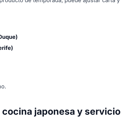
 producto de temporada, puede ajustar carta y
 Duque)
rife)
no.
a cocina japonesa y servicio