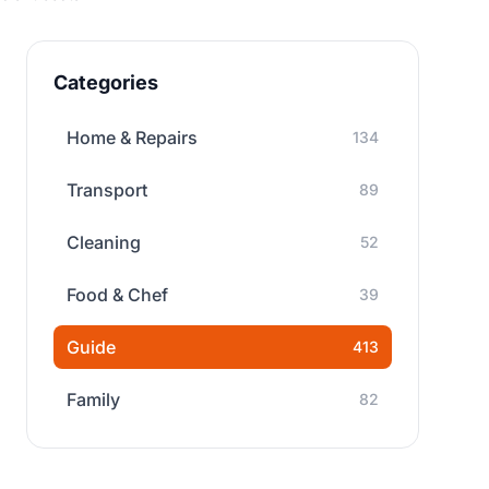
Categories
Home & Repairs
134
Transport
89
Cleaning
52
Food & Chef
39
Guide
413
Family
82