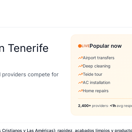
n Tenerife
Popular now
LIVE
Airport transfers
Deep cleaning
al providers compete for
Teide tour
AC installation
Home repairs
2,400+
providers
•
<1h
avg resp
 Cristianos y Las Américas): rapidez, acabados limpios y producto