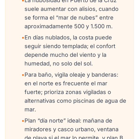
•
La nubosidad en Puerto de la Cruz
suele aumentar con alisios, cuando
se forma el “mar de nubes” entre
aproximadamente 500 y 1.500 m.
•
En días nublados, la costa puede
seguir siendo templada; el confort
depende mucho del viento y la
humedad, no solo del sol.
•
Para baño, vigila oleaje y banderas:
en el norte es frecuente el mar
fuerte; prioriza zonas vigiladas o
alternativas como piscinas de agua de
mar.
•
Plan “día norte” ideal: mañana de
miradores y casco urbano, ventana
de playa si el mar lo permite, y plan B