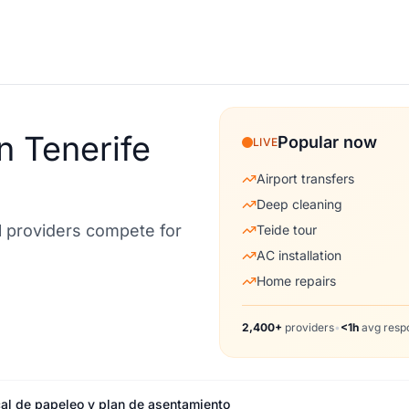
n Tenerife
Popular now
LIVE
Airport transfers
Deep cleaning
al providers compete for
Teide tour
AC installation
Home repairs
2,400+
providers
•
<1h
avg resp
cal de papeleo y plan de asentamiento