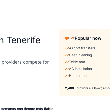
n Tenerife
Popular now
LIVE
Airport transfers
Deep cleaning
al providers compete for
Teide tour
AC installation
Home repairs
2,400+
providers
•
<1h
avg resp
las semanas con tiempo más fiable