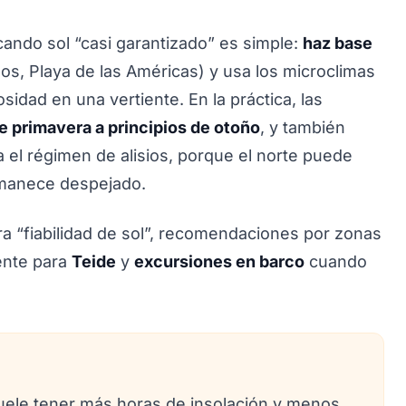
scando sol “casi garantizado” es simple:
haz base
os, Playa de las Américas) y usa los microclimas
dad en una vertiente. En la práctica, las
de primavera a principios de otoño
, y también
l régimen de alisios, porque el norte puede
amanece despejado.
ra “fiabilidad de sol”, recomendaciones por zonas
gente para
Teide
y
excursiones en barco
cuando
suele tener más horas de insolación y menos