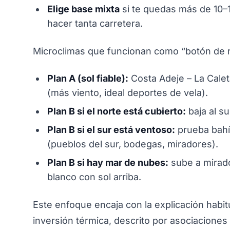
Elige base mixta
si te quedas más de 10–
hacer tanta carretera.
Microclimas que funcionan como “botón de r
Plan A (sol fiable):
Costa Adeje – La Calet
(más viento, ideal deportes de vela).
Plan B si el norte está cubierto:
baja al s
Plan B si el sur está ventoso:
prueba bahía
(pueblos del sur, bodegas, miradores).
Plan B si hay mar de nubes:
sube a mirado
blanco con sol arriba.
Este enfoque encaja con la explicación habit
inversión térmica, descrito por asociaciones