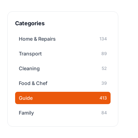
Categories
Home & Repairs
134
Transport
89
Cleaning
52
Food & Chef
39
Guide
413
Family
84