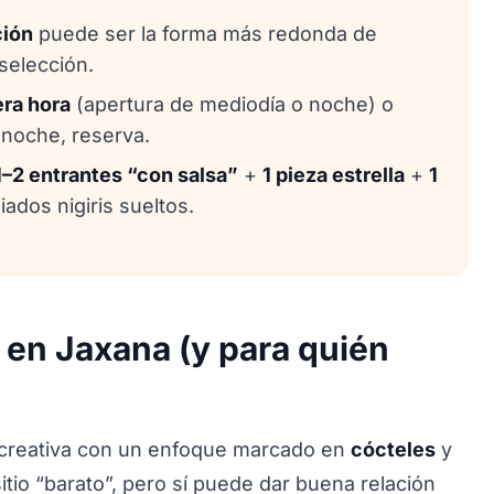
ión
puede ser la forma más redonda de
 selección.
ra hora
(apertura de mediodía o noche) o
 noche, reserva.
1–2 entrantes “con salsa”
+
1 pieza estrella
+
1
ados nigiris sueltos.
 en Jaxana (y para quién
a creativa con un enfoque marcado en
cócteles
y
itio “barato”, pero sí puede dar buena relación