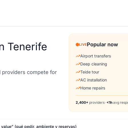
n Tenerife
Popular now
LIVE
Airport transfers
Deep cleaning
al providers compete for
Teide tour
AC installation
Home repairs
2,400+
providers
•
<1h
avg resp
 value” (qué pedir, ambiente y reservas)