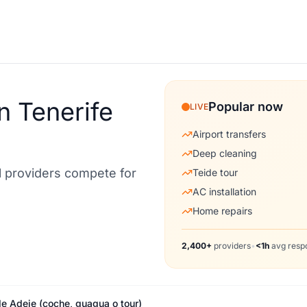
n Tenerife
Popular now
LIVE
Airport transfers
Deep cleaning
al providers compete for
Teide tour
AC installation
Home repairs
2,400+
providers
•
<1h
avg resp
e Adeje (coche, guagua o tour)