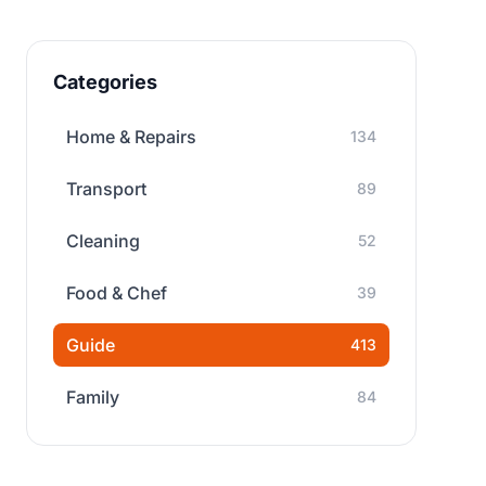
Categories
Home & Repairs
134
Transport
89
Cleaning
52
Food & Chef
39
Guide
413
Family
84